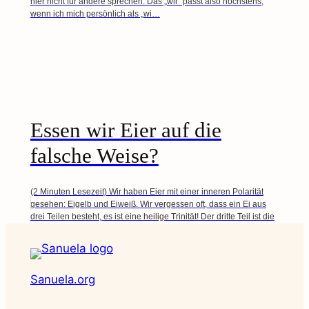
hier nicht für andere sprechen. Das „wir“ passt also höchstens,
wenn ich mich persönlich als „wi…
Essen wir Eier auf die
falsche Weise?
(2 Minuten Lesezeit) Wir haben Eier mit einer inneren Polarität
gesehen: Eigelb und Eiweiß. Wir vergessen oft, dass ein Ei aus
drei Teilen besteht, es ist eine heilige Trinität! Der dritte Teil ist die
Schale. Sie verv…
Sanuela.org